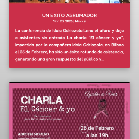
UN EXITO ABRUMADOR
Mar 23, 2026
|
Minbizi
La conferencia de Idoia Odriozola llena el aforo y deja
a asistentes sin entrada La charla “El cáncer y yo”,
impartida por la compañera Idoia Odriozola, en Bilbao
el 26 de Febrero, ha sido un éxito rotundo de asistencia,
generando una gran respuesta del público y...