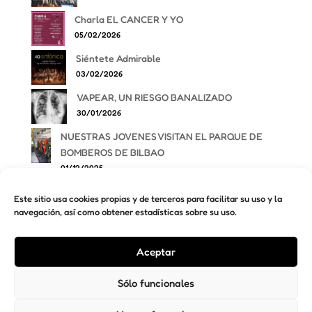
Charla EL CANCER Y YO
05/02/2026
Siéntete Admirable
03/02/2026
VAPEAR, UN RIESGO BANALIZADO
30/01/2026
NUESTRAS JOVENES VISITAN EL PARQUE DE
BOMBEROS DE BILBAO
01/12/2025
Este sitio usa cookies propias y de terceros para facilitar su uso y la
navegación, así como obtener estadísticas sobre su uso.
AVISO LEGAL
PRIVACIDAD
COOKIES
Aceptar
TÉRMINOS Y CONDICIONES
Sólo funcionales
LAGUNTZA INTERNACIONAL +34 © 2025 - 2026