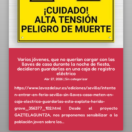
Varios jóvenes, que no querían cargar con las
llaves de casa durante la noche de fiesta,
decidieron guardarlas en una caja de registro
eléctrico
Abr 27, 2026
|
Sin categorizar
https://www.lavozdelsur.es/ediciones/sevilla/intenta
n-entrar-en-feria-sevilla-sin-llaves-casa-meten-en-
caja-electrica-guardarlas-esta-explota-herido-
grave_356377_102.html Desde el proyecto
GAZTELAGUNTZA, nos proponemos sensibilizar a la
población joven sobre los...