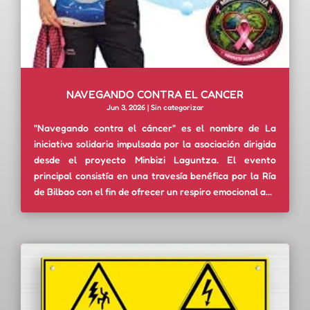
NAVEGANDO CONTRA EL CANCER
Jun 3, 2026
|
Sin categorizar
"Navegando contra el cáncer" es el nombre de La
iniciativa solidaria impulsada por la asociación dirigida
desde el proyecto Minbizi Laguntza. El evento
principal consistía en una travesía benéfica por la Ría
de Bilbao con el fin de ofrecer un respiro emocional a...